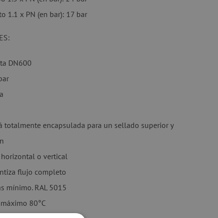
o 1.1 x PN (en bar): 17 bar
ES:
sta DN600
bar
ga
á totalmente encapsulada para un sellado superior y
ón
horizontal o vertical
antiza flujo completo
as mínimo. RAL 5015
o máximo 80°C