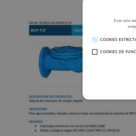
Este sitio w
acep
COOKIES ESTRIC
COOKIES DE FUN