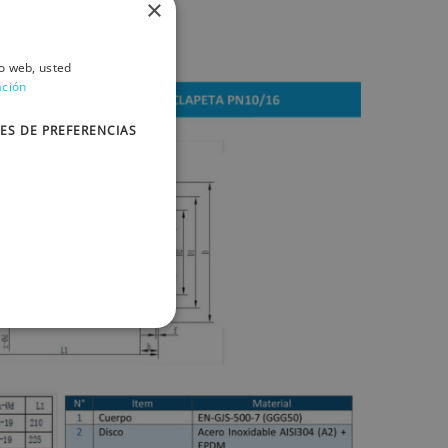
ajo 16 bar
×
uido: 3,2 m/s
io web, usted
ación
ES DE PREFERENCIAS