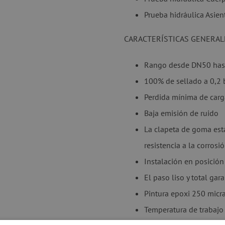
Prueba hidráulica Asient
CARACTERÍSTICAS GENERAL
Rango desde DN50 ha
100% de sellado a 0,2 
Perdida mínima de car
Baja emisión de ruido
La clapeta de goma est
resistencia a la corrosi
Instalación en posición 
El paso liso y total gar
Pintura epoxi 250 micr
Temperatura de trabaj