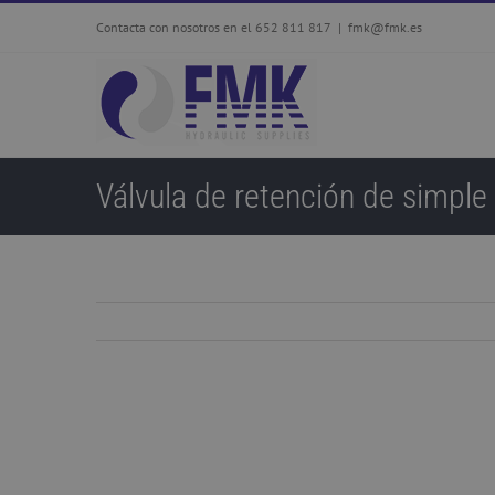
Skip
Contacta con nosotros en el 652 811 817
|
fmk@fmk.es
to
content
Válvula de retención de simple