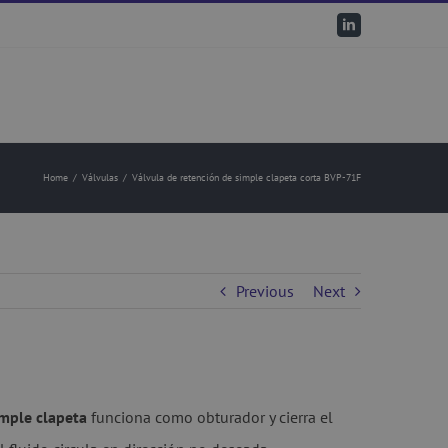
LinkedIn
Home
/
Válvulas
/
Válvula de retención de simple clapeta corta BVP-71F
Previous
Next
imple clapeta
funciona como obturador y cierra el