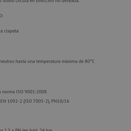
 fluido circula en dirección no deseada.
O:
le clapeta
s neutros hasta una temperatura máxima de 80°C
la norma ISO 9001:2008
n EN 1092-2 (ISO 7005-2), PN10/16
o 1.5 x PN (en bar): 24 bar