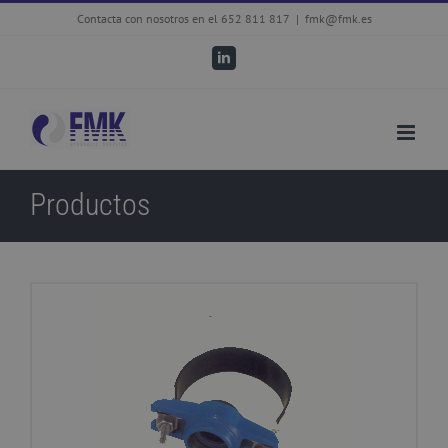
Skip
Contacta con nosotros en el 652 811 817
|
fmk@fmk.es
to
LinkedIn
content
Productos