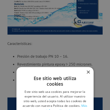
Características:
Presión de trabajo PN 10 – 16.
Revestimiento pintura epoxy > 250 micrones.
×
Apto para agua de consumo humano.
Ese sitio web utiliza
DN 50 – 300.
cookies
Este sitio web usa cookies para mejorar la
experiencia del usuario. Al utilizar nuestro
sitio web, usted acepta todas las cookies de
acuerdo con nuestra Política de cookies.
Más