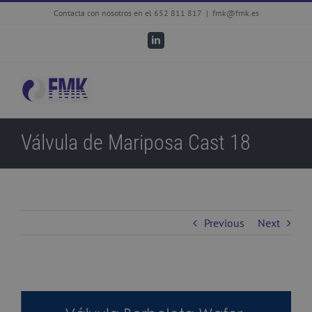
Skip
Contacta con nosotros en el 652 811 817
|
fmk@fmk.es
to
LinkedIn
content
Válvula de Mariposa Cast 18
Previous
Next