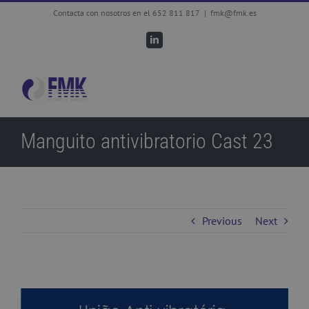
Skip
Contacta con nosotros en el 652 811 817
|
fmk@fmk.es
to
LinkedIn
content
Manguito antivibratorio Cast 23
Previous
Next