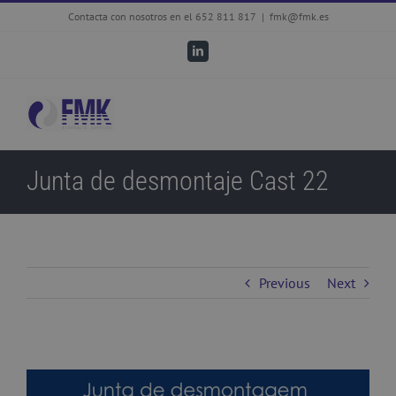
Skip
Contacta con nosotros en el 652 811 817
|
fmk@fmk.es
to
LinkedIn
content
Junta de desmontaje Cast 22
Previous
Next