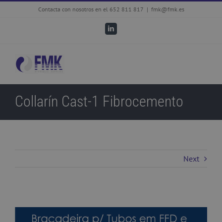
Skip
Contacta con nosotros en el 652 811 817
|
fmk@fmk.es
to
LinkedIn
content
Collarín Cast-1 Fibrocemento
Next