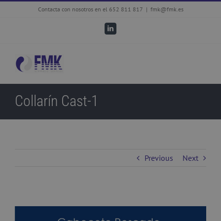
Skip
Contacta con nosotros en el 652 811 817
|
fmk@fmk.es
to
LinkedIn
content
Collarín Cast-1
Previous
Next