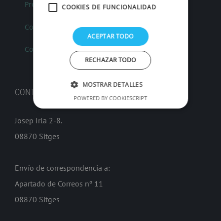
Productos
COOKIES DE FUNCIONALIDAD
Condiciones generales de venta
ACEPTAR TODO
Contacto FMK
RECHAZAR TODO
MOSTRAR DETALLES
CONTACTO
POWERED BY COOKIESCRIPT
Josep Irla 2-8.
08870 Sitges
Envío de correspondencia a:
Apartado de Correos nº 11
08870 Sitges