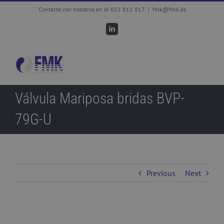
Skip
Contacta con nosotros en el 652 811 817
|
fmk@fmk.es
to
LinkedIn
content
Válvula Mariposa bridas BVP-
79G-U
Previous
Next