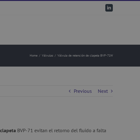
LinkedIn
Home
/
Válvulas
/
Válvula de retención de clapeta BVP-71W
Previous
Next
 clapeta
BVP-71 evitan el retorno del fluido a falta