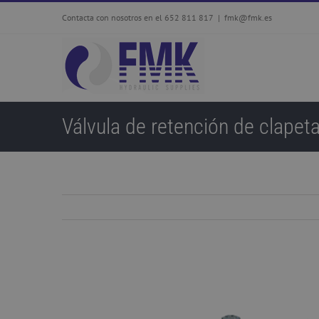
Skip
Contacta con nosotros en el 652 811 817
|
fmk@fmk.es
to
content
Válvula de retención de clape