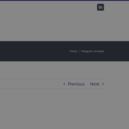
LinkedIn
Home
/
Manguito universal
Previous
Next