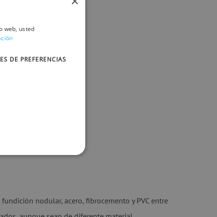
×
io web, usted
ación
ES DE PREFERENCIAS
 fundición nodular, acero, fibrocemento y PVC entre
tados, aunque sean de diferente material,