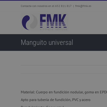
Skip
Contacta con nosotros en el 652 811 817
|
fmk@fmk.es
to
content
Manguito universal
Material: Cuerpo en fundición nodular, goma en EPDM
Apto para tubería de fundición, PVC y acero