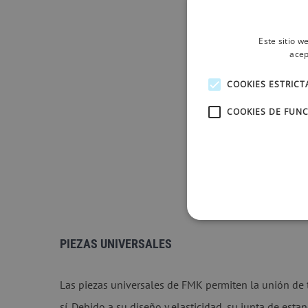
Este sitio w
acep
COOKIES ESTRIC
COOKIES DE FUN
PIEZAS UNIVERSALES
Las piezas universales de FMK permiten la unión de t
sí. Debido a su diseño y elasticidad, su junta de es