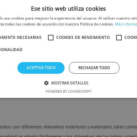
Ese sitio web utiliza cookies
eb usa cookies para mejorar la experiencia del usuario. Al utilizar nuestro sit
ta todas las cookies de acuerdo con nuestra Política de cookies.
Más inform
TAMENTE NECESARIAS
COOKIES DE RENDIMIENTO
COOKI
CIONALIDAD
ACEPTAR TODO
RECHAZAR TODO
MOSTRAR DETALLES
POWERED BY COOKIESCRIPT
ubos con diferentes diámetros exteriores y materiales, tales como
tanqueidad se adapta fácilmente a los diámetros de los tubos conec