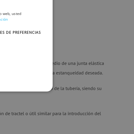
io web, usted
ación
ES DE PREFERENCIAS
 unión la realizan por medio de una junta elàstica
de se aloja, consiguiendo la estanqueidad deseada.
onseguir el cierre estanco de la tubería, siendo su
n de tractel o útil similar para la introducción del