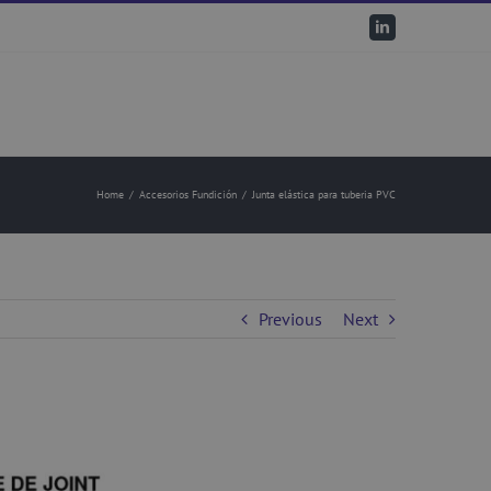
LinkedIn
Home
/
Accesorios Fundición
/
Junta elástica para tuberia PVC
Previous
Next