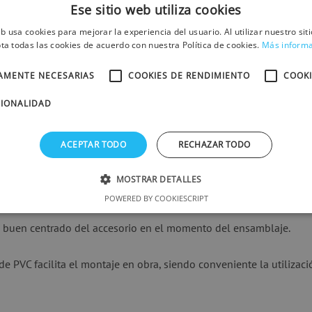
Ese sitio web utiliza cookies
eb usa cookies para mejorar la experiencia del usuario. Al utilizar nuestro sit
ta todas las cookies de acuerdo con nuestra Política de cookies.
Más inform
TAMENTE NECESARIAS
COOKIES DE RENDIMIENTO
COOKI
CIONALIDAD
ACEPTAR TODO
RECHAZAR TODO
ricados en fundición nodular y cumplen con la norma EN 12842. La
ua, se comprime sobre el tubo de PVC y la cámara del enchufe don
MOSTRAR DETALLES
POWERED BY COOKIESCRIPT
uiere de otros elementos tales como contrabridas y tornillos para c
n buen centrado del accesorio en el momento del ensamblaje.
de PVC facilita el montaje en obra, siendo conveniente la utilizació