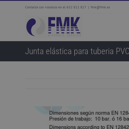
Skip
Contacta con nosotros en el 652 811 817
|
fmk@fmk.es
to
content
Junta elástica para tuberia PV