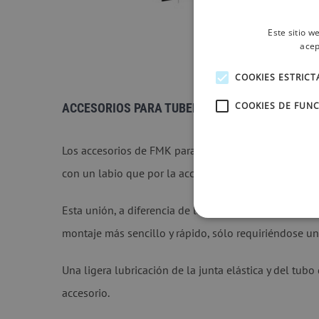
Este sitio w
acep
COOKIES ESTRIC
COOKIES DE FUN
ACCESORIOS PARA TUBERÍA DE PVC
Los accesorios de FMK para tubería de PVC están fab
con un labio que por la acción de la presión del ag
Esta unión, a diferencia de la Junta Mecánica, no req
montaje más sencillo y rápido, sólo requiriéndose u
Una ligera lubricación de la junta elástica y del tubo 
accesorio.