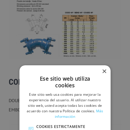
×
Ese sitio web utiliza
CODO DOBLE ENCHUFE 90º
cookies
Este sitio web usa cookies para mejorar la
experiencia del usuario. Al utilizar nuestro
DOUBLE SOCKET BEND 90º/ COUDE À 2
sitio web, usted acepta todas las cookies de
EMBOÎTEMENTS 90º
acuerdo con nuestra Política de cookies.
Más
información
COOKIES ESTRICTAMENTE