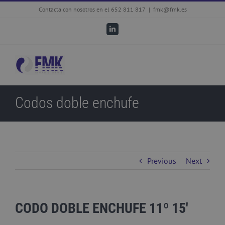
Skip
Contacta con nosotros en el 652 811 817
|
fmk@fmk.es
to
LinkedIn
content
Codos doble enchufe
Previous
Next
CODO DOBLE ENCHUFE 11º 15′