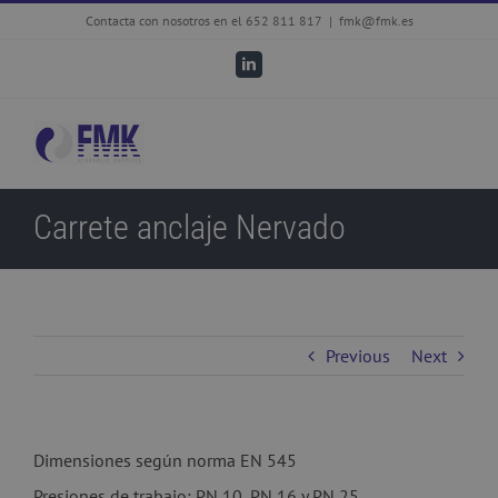
Skip
Contacta con nosotros en el 652 811 817
|
fmk@fmk.es
to
LinkedIn
content
Carrete anclaje Nervado
Previous
Next
Dimensiones según norma EN 545
Presiones de trabajo: PN 10, PN 16 y PN 25