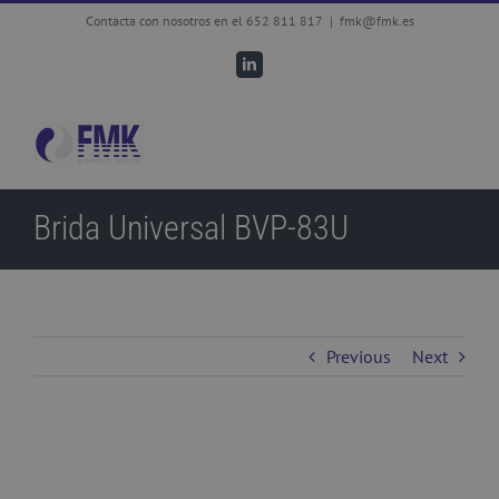
Skip
Contacta con nosotros en el 652 811 817
|
fmk@fmk.es
to
LinkedIn
content
Brida Universal BVP-83U
Previous
Next